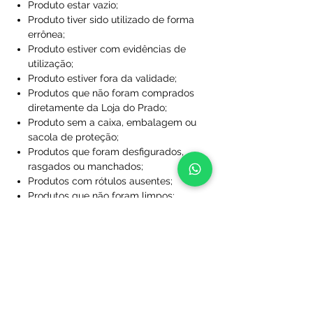
Produto estar vazio;
Produto tiver sido utilizado de forma
errônea;
Produto estiver com evidências de
utilização;
Produto estiver fora da validade;
Produtos que não foram comprados
diretamente da Loja do Prado;
Produto sem a caixa, embalagem ou
sacola de proteção;
Produtos que foram desfigurados,
rasgados ou manchados;
Produtos com rótulos ausentes;
Produtos que não foram limpos;
Produtos que foram perdidos ou
danificados a ponto de não serem
utilizáveis;
Produtos personalizados com nome
e/ou número.
Após essa análise se dará início ao