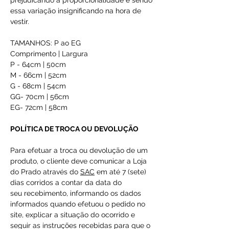
prejudicando a proporcionalidade e sendo
essa variação insignificando na hora de
vestir.
TAMANHOS: P ao EG
Comprimento | Largura
P - 64cm | 50cm
M - 66cm | 52cm
G - 68cm | 54cm
GG- 70cm | 56cm
EG- 72cm | 58cm
POLÍTICA DE TROCA OU DEVOLUÇÃO
Para efetuar a troca ou devolução de um
produto, o cliente deve comunicar a Loja
do Prado através do
SAC
em até 7 (sete)
dias corridos a contar da data do
seu recebimento, informando os dados
informados quando efetuou o pedido no
site, explicar a situação do ocorrido e
seguir as instruções recebidas para que o