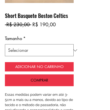
Short Basquete Boston Celtics
Preço
Preço
 R$ 230,00 
R$ 190,00
normal
promocional
Tamanho
*
ADICIONAR NO CARRINHO
COMPRAR
Essas medidas podem variar em até 3-
5cm a mais ou a menos, devido ao tipo de
tecido e o método de passadoria, não