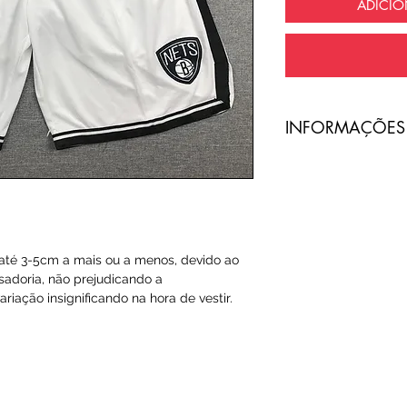
ADICI
​INFORMAÇÕES
A entrega do pro
com frete totalme
O código de ras
té 3-5cm a mais ou a menos, devido ao
Email ou Whatsap
sadoria, não prejudicando a
cliente, no prazo
riação insignificando na hora de vestir.
Qualquer tipo da
é de total respon