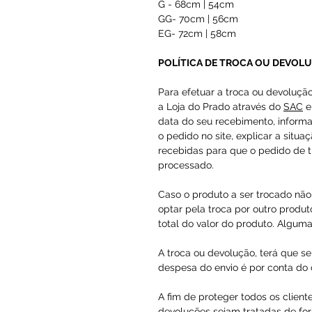
G - 68cm | 54cm
GG- 70cm | 56cm
EG- 72cm | 58cm
POLÍTICA DE TROCA OU DEVOL
Para efetuar a troca ou devoluçã
a Loja do Prado através do
SAC
e
data do seu recebimento, inform
o pedido no site, explicar a situa
recebidas para que o pedido de t
processado.
Caso o produto a ser trocado não 
optar pela troca por outro produto
total do valor do produto. Alguma
A troca ou devolução, terá que se
despesa do envio é por conta do c
A fim de proteger todos os client
devoluções sejam tratadas de for