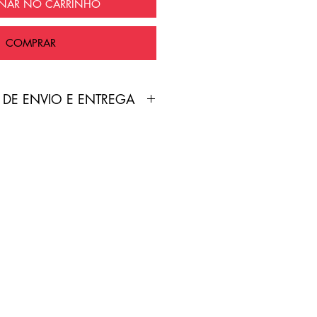
ONAR NO CARRINHO
COMPRAR
 DE ENVIO E ENTREGA
duto é feita pelo Correios
nte grátis!
treamento será enviado por
p cadastrado no site pelo
 de 2-7 dias úteis.
do inválido/falso/incorreto,
sabilidade do cliente.