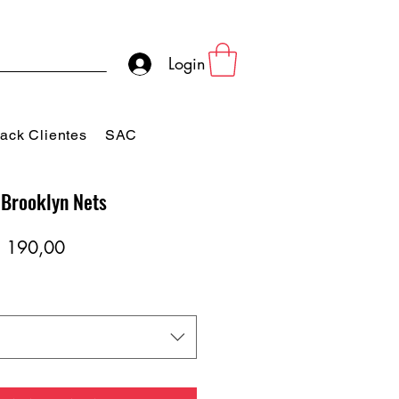
Login
ack Clientes
SAC
 Brooklyn Nets
eço
Preço
 190,00
rmal
promocional