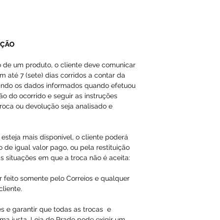
A Loja do Prado,
responsabilidade
dados inválidos/f
impossibilitando
UÇÃO
o de um produto, o cliente deve comunicar
Os produtos da 
m até 7 (sete) dias corridos a contar da
importados como
ando os dados informados quando efetuou
em nossas págin
ção do ocorrido e seguir as instruções
roca ou devolução seja analisado e
esteja mais disponível, o cliente poderá
 de igual valor pago, ou pela restituição
s situações em que a troca não é aceita:
r feito somente pelo Correios e qualquer
liente.
es e garantir que todas as trocas e
ma justa, Loja do Prado pode exigir um