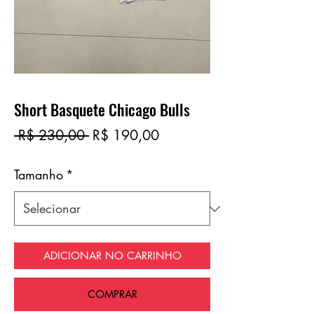
Short Basquete Chicago Bulls
Preço
Preço
 R$ 230,00 
R$ 190,00
normal
promocional
Tamanho
*
ADICIONAR NO CARRINHO
COMPRAR