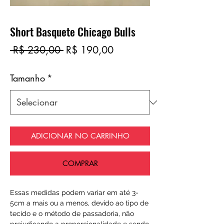
Short Basquete Chicago Bulls
Preço
Preço
 R$ 230,00 
R$ 190,00
normal
promocional
Tamanho
*
ADICIONAR NO CARRINHO
COMPRAR
Essas medidas podem variar em até 3-
5cm a mais ou a menos, devido ao tipo de
tecido e o método de passadoria, não