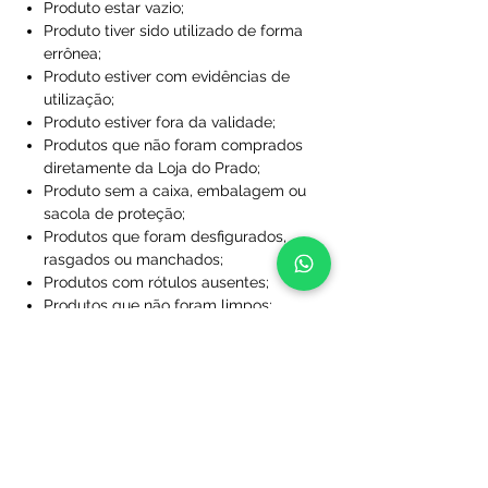
Produto estar vazio;
Produto tiver sido utilizado de forma
errônea;
Produto estiver com evidências de
utilização;
Produto estiver fora da validade;
Produtos que não foram comprados
diretamente da Loja do Prado;
Produto sem a caixa, embalagem ou
sacola de proteção;
Produtos que foram desfigurados,
rasgados ou manchados;
Produtos com rótulos ausentes;
Produtos que não foram limpos;
Produtos que foram perdidos ou
danificados a ponto de não serem
utilizáveis;
Produtos personalizados com nome
e/ou número.
Após essa análise se dará início ao