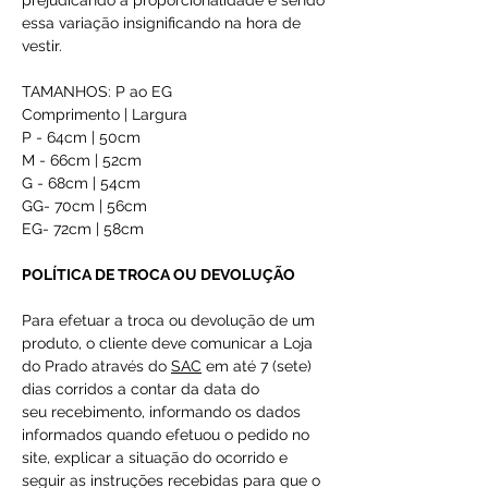
prejudicando a proporcionalidade e sendo
essa variação insignificando na hora de
vestir.
TAMANHOS: P ao EG
Comprimento | Largura
P - 64cm | 50cm
M - 66cm | 52cm
G - 68cm | 54cm
GG- 70cm | 56cm
EG- 72cm | 58cm
POLÍTICA DE TROCA OU DEVOLUÇÃO
Para efetuar a troca ou devolução de um
produto, o cliente deve comunicar a Loja
do Prado através do
SAC
em até 7 (sete)
dias corridos a contar da data do
seu recebimento, informando os dados
informados quando efetuou o pedido no
site, explicar a situação do ocorrido e
seguir as instruções recebidas para que o