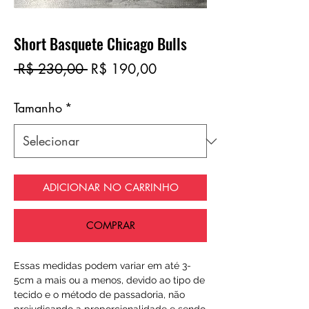
Short Basquete Chicago Bulls
Preço
Preço
 R$ 230,00 
R$ 190,00
normal
promocional
Tamanho
*
ADICIONAR NO CARRINHO
COMPRAR
Essas medidas podem variar em até 3-
5cm a mais ou a menos, devido ao tipo de
tecido e o método de passadoria, não