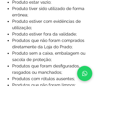
Produto estar vazio;
Produto tiver sido utilizado de forma
errônea;
Produto estiver com evidências de
utilização;
Produto estiver fora da validade;
Produtos que não foram comprados
diretamente da Loja do Prado;
Produto sem a caixa, embalagem ou
sacola de proteção;
Produtos que foram desfigurados,
rasgados ou manchados;
Produtos com rótulos ausentes;
Produtos que não foram limpos;
Produtos que foram perdidos ou
danificados a ponto de não serem
utilizáveis;
Produtos personalizados com nome
e/ou número.
Após essa análise se dará início ao