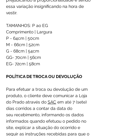
prejudicando a proporcionalidade e sendo
essa variação insignificando na hora de
vestir.
TAMANHOS: P ao EG
Comprimento | Largura
P - 64cm | 50cm
M - 66cm | 52cm
G - 68cm | 54cm
GG- 70cm | 56cm
EG- 72cm | 58cm
POLÍTICA DE TROCA OU DEVOLUÇÃO
Para efetuar a troca ou devolução de um
produto, o cliente deve comunicar a Loja
do Prado através do
SAC
em até 7 (sete)
dias corridos a contar da data do
seu recebimento, informando os dados
informados quando efetuou o pedido no
site, explicar a situação do ocorrido e
seguir as instruções recebidas para que o