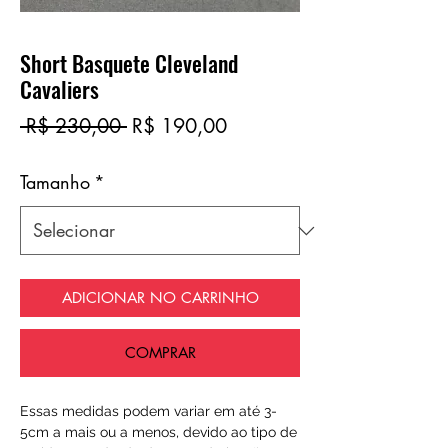
Short Basquete Cleveland
Cavaliers
Preço
Preço
 R$ 230,00 
R$ 190,00
normal
promocional
Tamanho
*
ADICIONAR NO CARRINHO
COMPRAR
Essas medidas podem variar em até 3-
5cm a mais ou a menos, devido ao tipo de