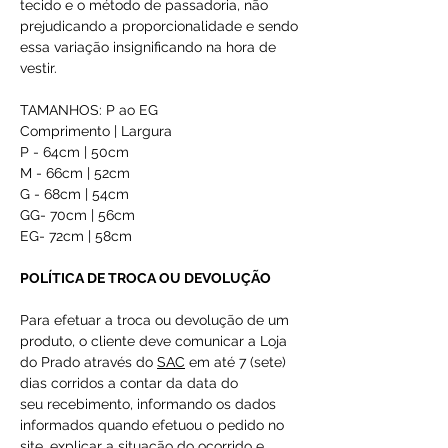
tecido e o método de passadoria, não
prejudicando a proporcionalidade e sendo
essa variação insignificando na hora de
vestir.
TAMANHOS: P ao EG
Comprimento | Largura
P - 64cm | 50cm
M - 66cm | 52cm
G - 68cm | 54cm
GG- 70cm | 56cm
EG- 72cm | 58cm
POLÍTICA DE TROCA OU DEVOLUÇÃO
Para efetuar a troca ou devolução de um
produto, o cliente deve comunicar a Loja
do Prado através do
SAC
em até 7 (sete)
dias corridos a contar da data do
seu recebimento, informando os dados
informados quando efetuou o pedido no
site, explicar a situação do ocorrido e