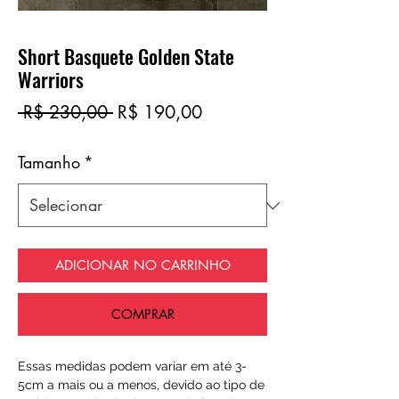
Short Basquete Golden State
Warriors
Preço
Preço
 R$ 230,00 
R$ 190,00
normal
promocional
Tamanho
*
ADICIONAR NO CARRINHO
COMPRAR
Essas medidas podem variar em até 3-
5cm a mais ou a menos, devido ao tipo de