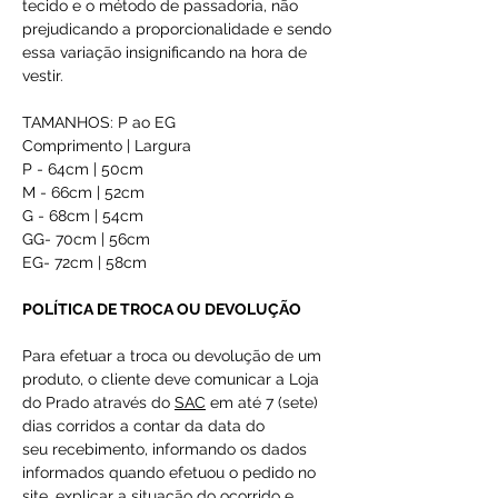
tecido e o método de passadoria, não
prejudicando a proporcionalidade e sendo
essa variação insignificando na hora de
vestir.
TAMANHOS: P ao EG
Comprimento | Largura
P - 64cm | 50cm
M - 66cm | 52cm
G - 68cm | 54cm
GG- 70cm | 56cm
EG- 72cm | 58cm
POLÍTICA DE TROCA OU DEVOLUÇÃO
Para efetuar a troca ou devolução de um
produto, o cliente deve comunicar a Loja
do Prado através do
SAC
em até 7 (sete)
dias corridos a contar da data do
seu recebimento, informando os dados
informados quando efetuou o pedido no
site, explicar a situação do ocorrido e