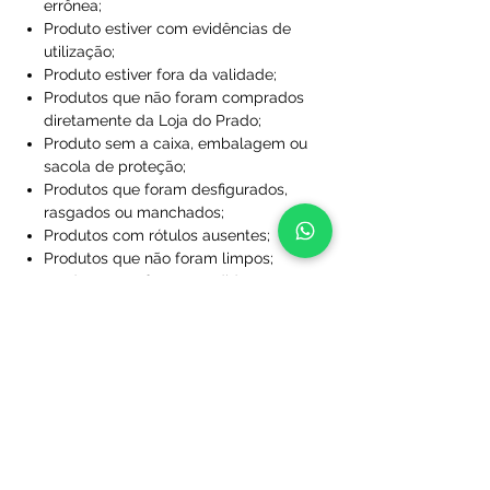
errônea;
Produto estiver com evidências de
utilização;
Produto estiver fora da validade;
Produtos que não foram comprados
diretamente da Loja do Prado;
Produto sem a caixa, embalagem ou
sacola de proteção;
Produtos que foram desfigurados,
rasgados ou manchados;
Produtos com rótulos ausentes;
Produtos que não foram limpos;
Produtos que foram perdidos ou
danificados a ponto de não serem
utilizáveis;
Produtos personalizados com nome
e/ou número.
Após essa análise se dará início ao
processo de reenvio ou restituição de
valores. Na hipótese de constatação de
que o(s) produto(s) adquirido(s) não se