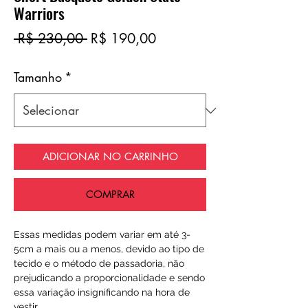
Warriors
Preço
Preço
 R$ 230,00 
R$ 190,00
normal
promocional
Tamanho
*
ADICIONAR NO CARRINHO
COMPRAR
Essas medidas podem variar em até 3-
5cm a mais ou a menos, devido ao tipo de
tecido e o método de passadoria, não
prejudicando a proporcionalidade e sendo
essa variação insignificando na hora de
vestir.