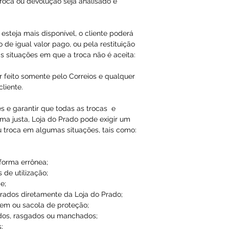
roca ou devolução seja analisado e
esteja mais disponível, o cliente poderá
 de igual valor pago, ou pela restituição
s situações em que a troca não é aceita:
r feito somente pelo Correios e qualquer
liente.
es e garantir que todas as trocas e
ma justa, Loja do Prado pode exigir um
u troca em algumas situações, tais como:
 forma errônea;
 de utilização;
e;
ados diretamente da Loja do Prado;
em ou sacola de proteção;
dos, rasgados ou manchados;
;