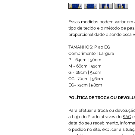
Essas medidas podem variar em a
tipo de tecido e o método de pas
proporcionalidade e sendo essa va
TAMANHOS: P ao EG
Comprimento | Largura
P - 64cm | 50cm
M - 66cm | 52cm
G - 68cm | 54cm
GG- 70cm | 56cm
EG- 72cm | 58cm
POLÍTICA DE TROCA OU DEVOL
Para efetuar a troca ou devoluçã
a Loja do Prado através do
SAC
e
data do seu recebimento, inform
o pedido no site, explicar a situa