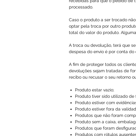
recebidas para que o pedido de t
processado.
Caso o produto a ser trocado não 
optar pela troca por outro produto
total do valor do produto. Alguma
A troca ou devolução, terá que se
despesa do envio é por conta do c
A fim de proteger todos os client
devoluções sejam tratadas de for
recibo ou recusar o seu retorno o
Produto estar vazio;
Produto tiver sido utilizado de
Produto estiver com evidências
Produto estiver fora da validad
Produtos que não foram compr
Produto sem a caixa, embalag
Produtos que foram desfigura
Produtos com rótulos ausentes