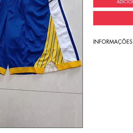
ADICI
​INFORMAÇÕES
A entrega do pro
com frete totalme
O código de ras
Email ou Whatsap
cliente, no prazo
Qualquer tipo da
é de total respon