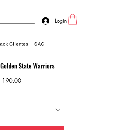
Login
ack Clientes
SAC
 Golden State Warriors
eço
Preço
 190,00
rmal
promocional