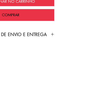
ONAR NO CARRINHO
COMPRAR
 DE ENVIO E ENTREGA
duto é feita pelo Correios
nte grátis!
treamento será enviado por
p cadastrado no site pelo
 de 2-7 dias úteis.
do inválido/falso/incorreto,
sabilidade do cliente.