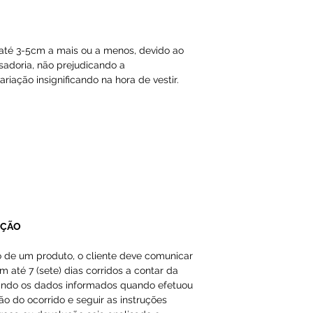
A Loja do Prado,
responsabilidade
dados inválidos/f
té 3-5cm a mais ou a menos, devido ao
impossibilitando
sadoria, não prejudicando a
riação insignificando na hora de vestir.
Os produtos da 
importados como
em nossas págin
UÇÃO
o de um produto, o cliente deve comunicar
m até 7 (sete) dias corridos a contar da
ando os dados informados quando efetuou
ção do ocorrido e seguir as instruções