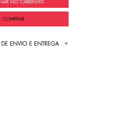
ONAR NO CARRINHO
COMPRAR
 DE ENVIO E ENTREGA
duto é feita pelo Correios
nte grátis!
treamento será enviado por
p cadastrado no site pelo
 de 2-7 dias úteis.
do inválido/falso/incorreto,
sabilidade do cliente.