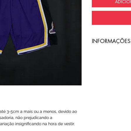
ADICI
​INFORMAÇÕES
A entrega do pro
com frete totalme
O código de ras
Email ou Whatsap
cliente, no prazo
Qualquer tipo da
té 3-5cm a mais ou a menos, devido ao
é de total respon
sadoria, não prejudicando a
riação insignificando na hora de vestir.