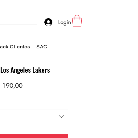
Login
ack Clientes
SAC
 Los Angeles Lakers
eço
Preço
 190,00
rmal
promocional