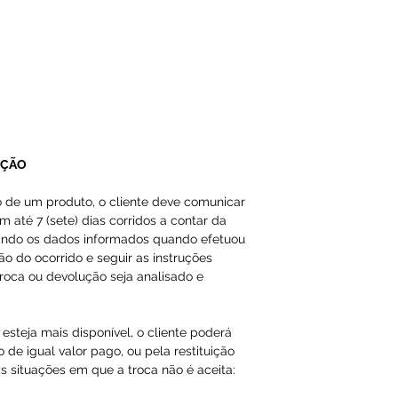
A Loja do Prado,
responsabilidade
dados inválidos/f
impossibilitando
Os produtos da 
importados como
UÇÃO
em nossas págin
o de um produto, o cliente deve comunicar
m até 7 (sete) dias corridos a contar da
ando os dados informados quando efetuou
ção do ocorrido e seguir as instruções
roca ou devolução seja analisado e
esteja mais disponível, o cliente poderá
 de igual valor pago, ou pela restituição
s situações em que a troca não é aceita: