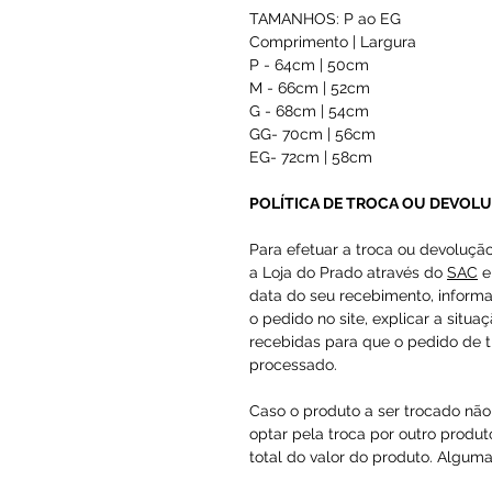
TAMANHOS: P ao EG
Comprimento | Largura
P - 64cm | 50cm
M - 66cm | 52cm
G - 68cm | 54cm
GG- 70cm | 56cm
EG- 72cm | 58cm
POLÍTICA DE TROCA OU DEVOL
Para efetuar a troca ou devoluçã
a Loja do Prado através do
SAC
e
data do seu recebimento, inform
o pedido no site, explicar a situa
recebidas para que o pedido de t
processado.
Caso o produto a ser trocado não 
optar pela troca por outro produto
total do valor do produto. Alguma