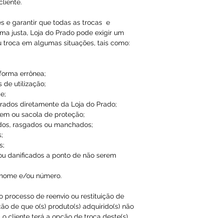
liente.
es e garantir que todas as trocas e
ma justa, Loja do Prado pode exigir um
u troca em algumas situações, tais como:
 forma errônea;
 de utilização;
e;
ados diretamente da Loja do Prado;
em ou sacola de proteção;
dos, rasgados ou manchados;
;
s;
ou danificados a ponto de não serem
 nome e/ou número.
ao processo de reenvio ou restituição de
ão de que o(s) produto(s) adquirido(s) não
o cliente terá a opção de troca deste(s)