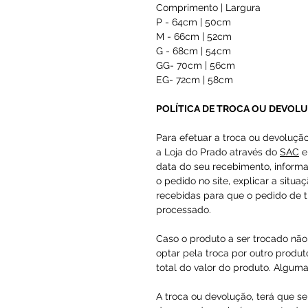
Comprimento | Largura
P - 64cm | 50cm
M - 66cm | 52cm
G - 68cm | 54cm
GG- 70cm | 56cm
EG- 72cm | 58cm
POLÍTICA DE TROCA OU DEVOL
Para efetuar a troca ou devoluçã
a Loja do Prado através do
SAC
e
data do seu recebimento, inform
o pedido no site, explicar a situa
recebidas para que o pedido de t
processado.
Caso o produto a ser trocado não 
optar pela troca por outro produto
total do valor do produto. Alguma
A troca ou devolução, terá que se