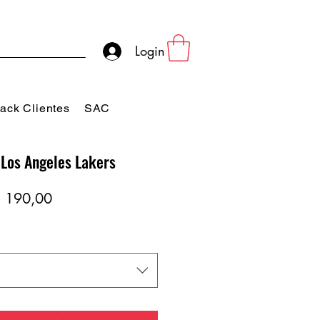
Login
ack Clientes
SAC
 Los Angeles Lakers
eço
Preço
 190,00
rmal
promocional