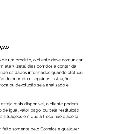
A Loja do Prado,
responsabilidade
dados inválidos/f
impossibilitando
Os produtos da 
UÇÃO
importados como
em nossas págin
o de um produto, o cliente deve comunicar
m até 7 (sete) dias corridos a contar da
ando os dados informados quando efetuou
ção do ocorrido e seguir as instruções
roca ou devolução seja analisado e
esteja mais disponível, o cliente poderá
 de igual valor pago, ou pela restituição
s situações em que a troca não é aceita:
r feito somente pelo Correios e qualquer