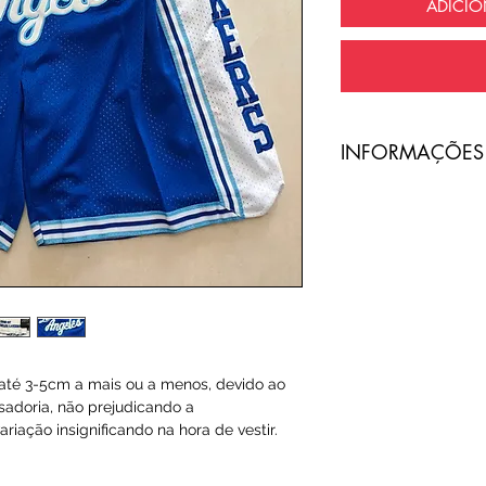
ADICI
​INFORMAÇÕES
A entrega do pro
com frete totalme
O código de ras
Email ou Whatsap
cliente, no prazo
té 3-5cm a mais ou a menos, devido ao
Qualquer tipo da
sadoria, não prejudicando a
riação insignificando na hora de vestir.
é de total respon