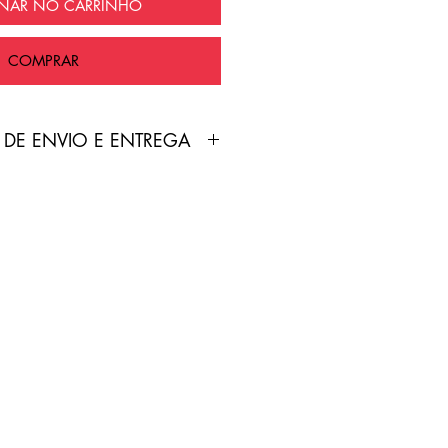
ONAR NO CARRINHO
COMPRAR
 DE ENVIO E ENTREGA
duto é feita pelo Correios
nte grátis!
treamento será enviado por
p cadastrado no site pelo
 de 2-7 dias úteis.
do inválido/falso/incorreto,
sabilidade do cliente.