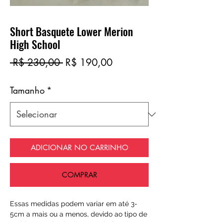
Short Basquete Lower Merion
High School
Preço
Preço
 R$ 230,00 
R$ 190,00
normal
promocional
Tamanho
*
ADICIONAR NO CARRINHO
COMPRAR
Essas medidas podem variar em até 3-
5cm a mais ou a menos, devido ao tipo de