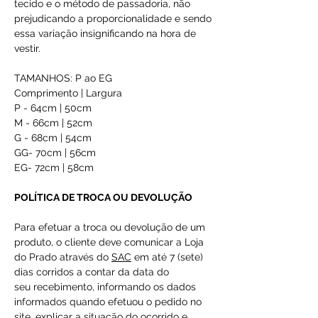
tecido e o método de passadoria, não
prejudicando a proporcionalidade e sendo
essa variação insignificando na hora de
vestir.
TAMANHOS: P ao EG
Comprimento | Largura
P - 64cm | 50cm
M - 66cm | 52cm
G - 68cm | 54cm
GG- 70cm | 56cm
EG- 72cm | 58cm
POLÍTICA DE TROCA OU DEVOLUÇÃO
Para efetuar a troca ou devolução de um
produto, o cliente deve comunicar a Loja
do Prado através do
SAC
em até 7 (sete)
dias corridos a contar da data do
seu recebimento, informando os dados
informados quando efetuou o pedido no
site, explicar a situação do ocorrido e