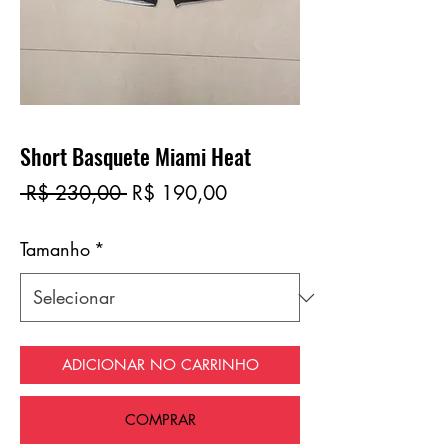
Short Basquete Miami Heat
Preço
Preço
 R$ 230,00 
R$ 190,00
normal
promocional
Tamanho
*
ADICIONAR NO CARRINHO
COMPRAR