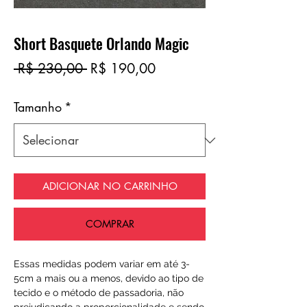
Short Basquete Orlando Magic
Preço
Preço
 R$ 230,00 
R$ 190,00
normal
promocional
Tamanho
*
ADICIONAR NO CARRINHO
COMPRAR
Essas medidas podem variar em até 3-
5cm a mais ou a menos, devido ao tipo de
tecido e o método de passadoria, não