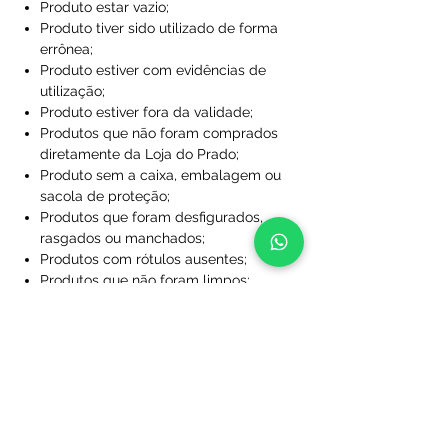
Produto estar vazio;
Produto tiver sido utilizado de forma
errônea;
Produto estiver com evidências de
utilização;
Produto estiver fora da validade;
Produtos que não foram comprados
diretamente da Loja do Prado;
Produto sem a caixa, embalagem ou
sacola de proteção;
Produtos que foram desfigurados,
rasgados ou manchados;
Produtos com rótulos ausentes;
Produtos que não foram limpos;
Produtos que foram perdidos ou
danificados a ponto de não serem
utilizáveis;
Produtos personalizados com nome
e/ou número.
Após essa análise se dará início ao