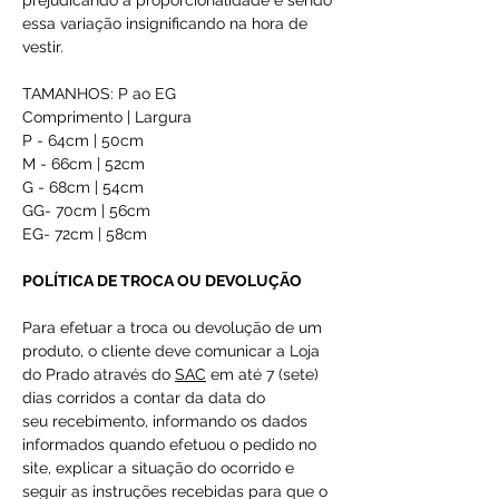
prejudicando a proporcionalidade e sendo
essa variação insignificando na hora de
vestir.
TAMANHOS: P ao EG
Comprimento | Largura
P - 64cm | 50cm
M - 66cm | 52cm
G - 68cm | 54cm
GG- 70cm | 56cm
EG- 72cm | 58cm
POLÍTICA DE TROCA OU DEVOLUÇÃO
Para efetuar a troca ou devolução de um
produto, o cliente deve comunicar a Loja
do Prado através do
SAC
em até 7 (sete)
dias corridos a contar da data do
seu recebimento, informando os dados
informados quando efetuou o pedido no
site, explicar a situação do ocorrido e
seguir as instruções recebidas para que o