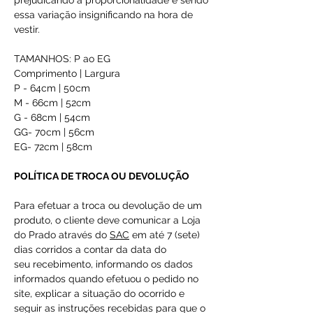
prejudicando a proporcionalidade e sendo
essa variação insignificando na hora de
vestir.
TAMANHOS: P ao EG
Comprimento | Largura
P - 64cm | 50cm
M - 66cm | 52cm
G - 68cm | 54cm
GG- 70cm | 56cm
EG- 72cm | 58cm
POLÍTICA DE TROCA OU DEVOLUÇÃO
Para efetuar a troca ou devolução de um
produto, o cliente deve comunicar a Loja
do Prado através do
SAC
em até 7 (sete)
dias corridos a contar da data do
seu recebimento, informando os dados
informados quando efetuou o pedido no
site, explicar a situação do ocorrido e
seguir as instruções recebidas para que o