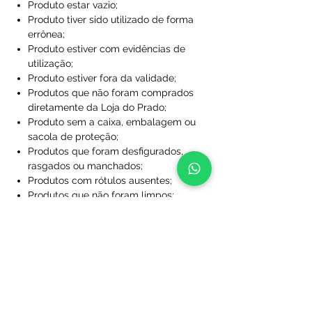
Produto estar vazio;
Produto tiver sido utilizado de forma
errônea;
Produto estiver com evidências de
utilização;
Produto estiver fora da validade;
Produtos que não foram comprados
diretamente da Loja do Prado;
Produto sem a caixa, embalagem ou
sacola de proteção;
Produtos que foram desfigurados,
rasgados ou manchados;
Produtos com rótulos ausentes;
Produtos que não foram limpos;
Produtos que foram perdidos ou
danificados a ponto de não serem
utilizáveis;
Produtos personalizados com nome
e/ou número.
Após essa análise se dará início ao