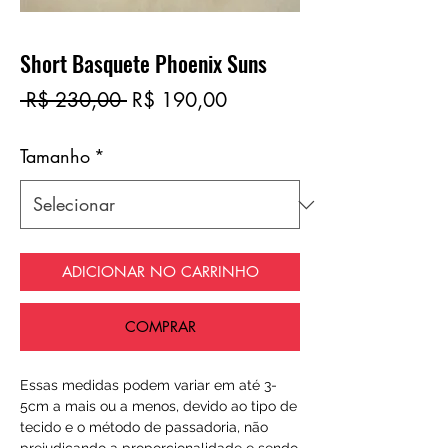
Short Basquete Phoenix Suns
Preço
Preço
 R$ 230,00 
R$ 190,00
normal
promocional
Tamanho
*
ADICIONAR NO CARRINHO
COMPRAR
Essas medidas podem variar em até 3-
5cm a mais ou a menos, devido ao tipo de
tecido e o método de passadoria, não