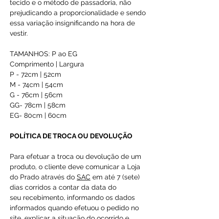
tecido e o método de passadoria, não
prejudicando a proporcionalidade e sendo
essa variação insignificando na hora de
vestir.
TAMANHOS: P ao EG
Comprimento | Largura
P - 72cm | 52cm
M - 74cm | 54cm
G - 76cm | 56cm
GG- 78cm | 58cm
EG- 80cm | 60cm
POLÍTICA DE TROCA OU DEVOLUÇÃO
Para efetuar a troca ou devolução de um
produto, o cliente deve comunicar a Loja
do Prado através do
SAC
em até 7 (sete)
dias corridos a contar da data do
seu recebimento, informando os dados
informados quando efetuou o pedido no
site, explicar a situação do ocorrido e