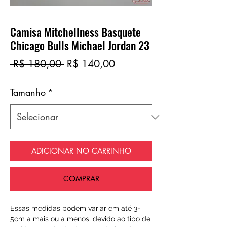
Camisa Mitchellness Basquete
Chicago Bulls Michael Jordan 23
Preço
Preço
 R$ 180,00 
R$ 140,00
normal
promocional
Tamanho
*
ADICIONAR NO CARRINHO
COMPRAR
Essas medidas podem variar em até 3-
5cm a mais ou a menos, devido ao tipo de