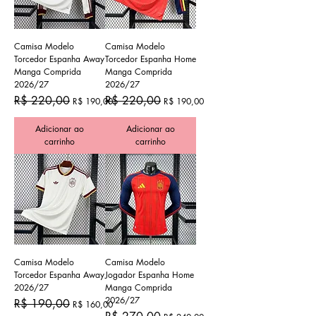
Camisa Modelo
Camisa Modelo
Torcedor Espanha Away
Torcedor Espanha Home
Manga Comprida
Manga Comprida
2026/27
2026/27
Preço normal
Preço promocional
Preço normal
Preço promocional
R$ 220,00
R$ 220,00
R$ 190,00
R$ 190,00
Adicionar ao
Adicionar ao
carrinho
carrinho
Camisa Modelo
Camisa Modelo
Torcedor Espanha Away
Jogador Espanha Home
2026/27
Manga Comprida
2026/27
Preço normal
Preço promocional
R$ 190,00
R$ 160,00
Preço normal
Preço promocional