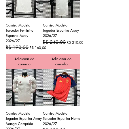
Camisa Modelo
Camisa Modelo
Torcedor Feminino
Jogador Espanha Away
Espanha Away
2026/27
2026/27
Preço normal
Preço promocional
R$ 240,00
R$ 210,00
Preço normal
Preço promocional
R$ 190,00
R$ 160,00
Adicionar ao
Adicionar ao
carrinho
carrinho
Camisa Modelo
Camisa Modelo
Jogador Espanha Away
Torcedor Espanha Home
Manga Comprida
2026/27
2026/27