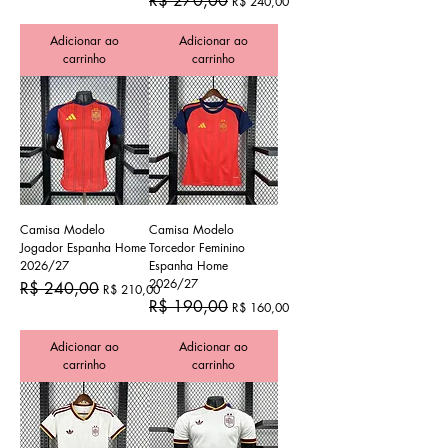
R$ 270,00
R$ 240,00
Adicionar ao
Adicionar ao
carrinho
carrinho
Camisa Modelo
Camisa Modelo
Jogador Espanha Home
Torcedor Feminino
2026/27
Espanha Home
2026/27
Preço normal
Preço promocional
R$ 240,00
R$ 210,00
Preço normal
Preço promocional
R$ 190,00
R$ 160,00
Adicionar ao
Adicionar ao
carrinho
carrinho