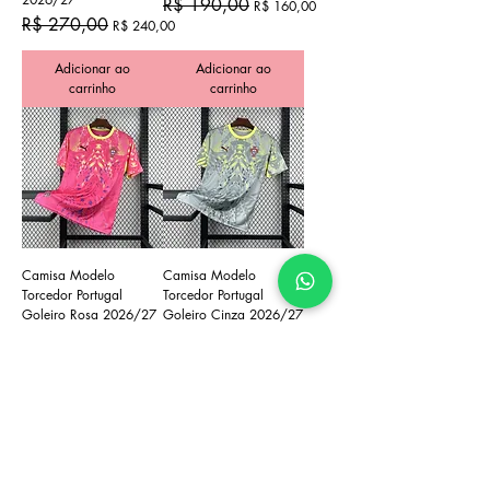
Preço normal
Preço promocional
R$ 190,00
R$ 160,00
Preço normal
Preço promocional
R$ 270,00
R$ 240,00
Adicionar ao
Adicionar ao
carrinho
carrinho
Camisa Modelo
Camisa Modelo
Torcedor Portugal
Torcedor Portugal
Goleiro Rosa 2026/27
Goleiro Cinza 2026/27
Preço normal
Preço promocional
Preço normal
Preço promocional
R$ 190,00
R$ 190,00
R$ 160,00
R$ 160,00
Adicionar ao
Adicionar ao
carrinho
carrinho