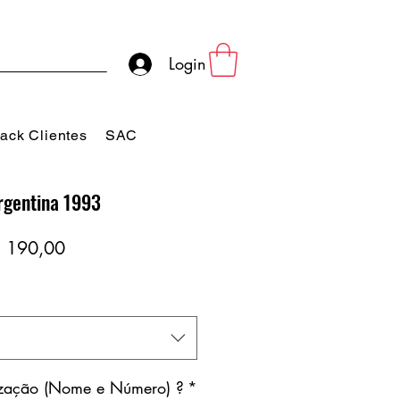
Login
ack Clientes
SAC
rgentina 1993
eço
Preço
 190,00
rmal
promocional
ização (Nome e Número) ?
*