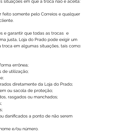
Qualquer tipo da
s situações em que a troca não é aceita:
é de total respon
r feito somente pelo Correios e qualquer
liente.
A Loja do Prado,
responsabilidade
es e garantir que todas as trocas e
ma justa, Loja do Prado pode exigir um
dados inválidos/f
u troca em algumas situações, tais como:
impossibilitando
 forma errônea;
 de utilização;
e;
ados diretamente da Loja do Prado;
em ou sacola de proteção;
dos, rasgados ou manchados;
;
s;
ou danificados a ponto de não serem
 nome e/ou número.