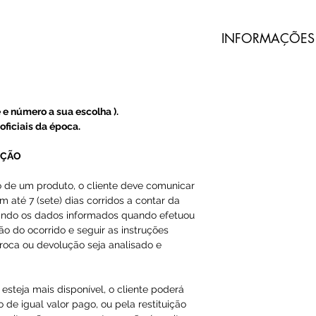
​INFORMAÇÕES
Todos nossos pro
do Prado são imp
terceiros.
 e número a sua escolha ).
A Loja do Prado
oficiais da época.
produto, somente
UÇÃO
A entrega dos pr
o de um produto, o cliente deve comunicar
m até 7 (sete) dias corridos a contar da
do Prado, e sim 
ando os dados informados quando efetuou
ção do ocorrido e seguir as instruções
O código de ras
roca ou devolução seja analisado e
Email ou Whatsap
cliente, em até 1
esteja mais disponível, o cliente poderá
 de igual valor pago, ou pela restituição