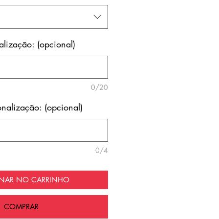
lização: (opcional)
0/20
nalização: (opcional)
0/4
ONAR NO CARRINHO
COMPRAR