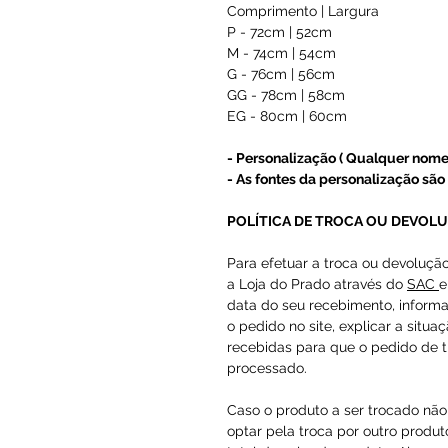
Comprimento | Largura
P - 72cm | 52cm
M - 74cm | 54cm
G - 76cm | 56cm
GG - 78cm | 58cm
EG - 80cm | 60cm
- Personalização ( Qualquer nome
- As fontes da personalização são 
POLÍTICA DE TROCA OU DEVOL
Para efetuar a troca ou devoluçã
a Loja do Prado através do
SAC
e
data do seu recebimento, inform
o pedido no site, explicar a situa
recebidas para que o pedido de t
processado.
Caso o produto a ser trocado não 
optar pela troca por outro produto