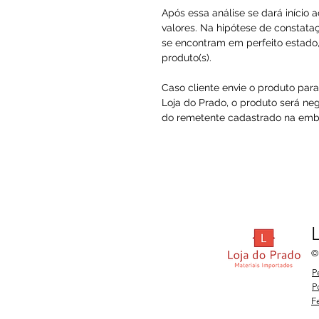
Após essa análise se dará início 
valores. Na hipótese de constataç
se encontram em perfeito estado, 
produto(s).
Caso cliente envie o produto par
Loja do Prado, o produto será ne
do remetente cadastrado na embal
©
P
P
F