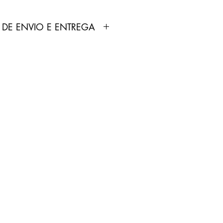
 DE ENVIO E ENTREGA
dutos anunciados pela Loja
ortados e fabricados por
 não produz nenhum tipo de
 comercializa.
odutos não é feita pela Loja
pelo Correios.
treamento será enviado por
p cadastrado no site pelo
0 dias úteis.