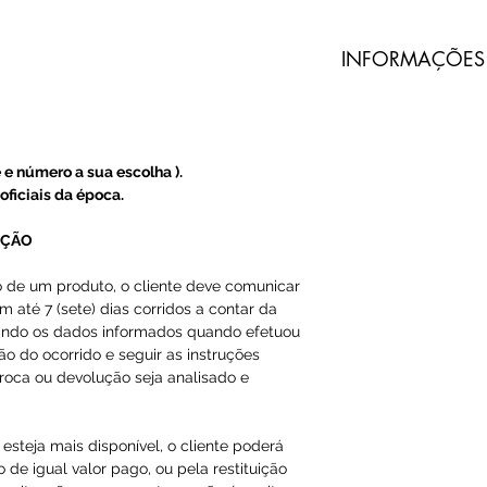
​INFORMAÇÕES
Todos nossos pro
do Prado são imp
terceiros.
 e número a sua escolha ).
A Loja do Prado
oficiais da época.
produto, somente
UÇÃO
A entrega dos pr
o de um produto, o cliente deve comunicar
m até 7 (sete) dias corridos a contar da
do Prado, e sim 
ando os dados informados quando efetuou
ção do ocorrido e seguir as instruções
O código de ras
roca ou devolução seja analisado e
Email ou Whatsap
cliente, em até 1
esteja mais disponível, o cliente poderá
 de igual valor pago, ou pela restituição