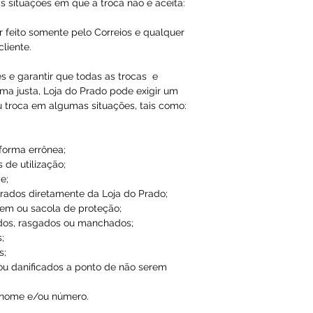
Qualquer tipo da
s situações em que a troca não é aceita:
é de total respon
r feito somente pelo Correios e qualquer
liente.
A Loja do Prado,
responsabilidade
es e garantir que todas as trocas e
ma justa, Loja do Prado pode exigir um
dados inválidos/f
u troca em algumas situações, tais como:
impossibilitando
 forma errônea;
 de utilização;
e;
ados diretamente da Loja do Prado;
em ou sacola de proteção;
dos, rasgados ou manchados;
;
s;
ou danificados a ponto de não serem
 nome e/ou número.