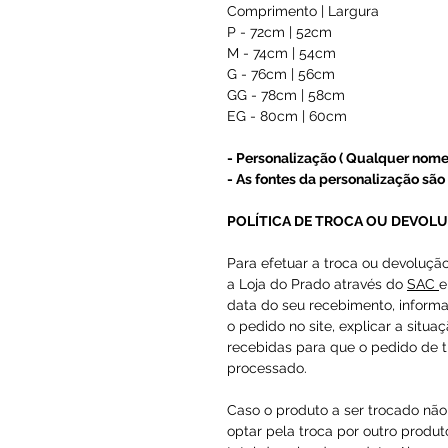
Comprimento | Largura
P - 72cm | 52cm
M - 74cm | 54cm
G - 76cm | 56cm
GG - 78cm | 58cm
EG - 80cm | 60cm
- Personalização ( Qualquer nome
- As fontes da personalização são 
POLÍTICA DE TROCA OU DEVOL
Para efetuar a troca ou devoluçã
a Loja do Prado através do
SAC
e
data do seu recebimento, inform
o pedido no site, explicar a situa
recebidas para que o pedido de t
processado.
Caso o produto a ser trocado não 
optar pela troca por outro produto