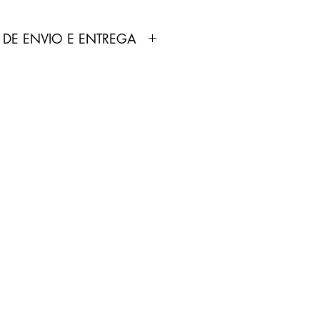
 DE ENVIO E ENTREGA
dutos anunciados pela Loja
ortados e fabricados por
 não produz nenhum tipo de
 comercializa.
odutos não é feita pela Loja
pelo Correios.
treamento será enviado por
p cadastrado no site pelo
0 dias úteis.