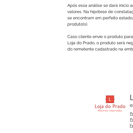
Após essa análise se dará início 
valores. Na hipótese de constataç
se encontram em perfeito estado, 
produto(s).
Caso cliente envie o produto par
Loja do Prado, o produto será ne
do remetente cadastrado na embal
©
P
P
F