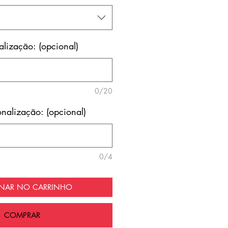
lização: (opcional)
0/20
nalização: (opcional)
0/4
ONAR NO CARRINHO
COMPRAR