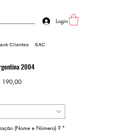
Login
ack Clientes
SAC
rgentina 2004
eço
Preço
 190,00
rmal
promocional
ização (Nome e Número) ?
*