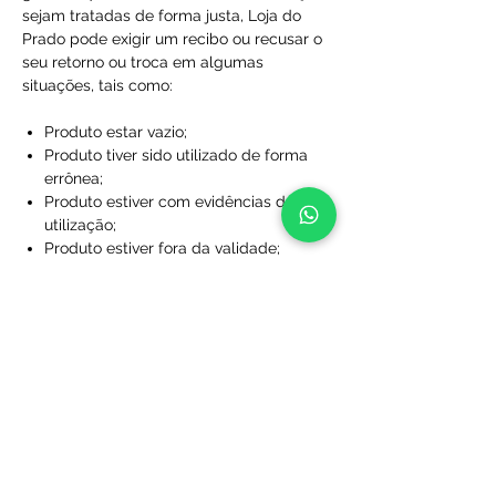
sejam tratadas de forma justa, Loja do
Prado pode exigir um recibo ou recusar o
seu retorno ou troca em algumas
situações, tais como:
Produto estar vazio;
Produto tiver sido utilizado de forma
errônea;
Produto estiver com evidências de
utilização;
Produto estiver fora da validade;
Produtos que não foram comprados
diretamente da Loja do Prado;
Produto sem a caixa, embalagem ou
sacola de proteção;
Produtos que foram desfigurados,
rasgados ou manchados;
Produtos com rótulos ausentes;
Produtos que não foram limpos;
Produtos que foram perdidos ou
danificados a ponto de não serem