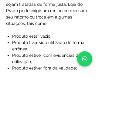
sejam tratadas de forma justa, Loja do
Prado pode exigir um recibo ou recusar o
seu retorno ou troca em algumas
situações, tais como:
Produto estar vazio;
Produto tiver sido utilizado de forma
errônea;
Produto estiver com evidências de
utilização;
Produto estiver fora da validade;
Produtos que não foram comprados
diretamente da Loja do Prado;
Produto sem a caixa, embalagem ou
sacola de proteção;
Produtos que foram desfigurados,
rasgados ou manchados;
Produtos com rótulos ausentes;
Produtos que não foram limpos;
Produtos que foram perdidos ou
danificados a ponto de não serem