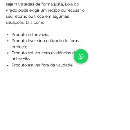
sejam tratadas de forma justa, Loja do
Prado pode exigir um recibo ou recusar o
seu retorno ou troca em algumas
situações, tais como:
Produto estar vazio;
Produto tiver sido utilizado de forma
errônea;
Produto estiver com evidências de
utilização;
Produto estiver fora da validade;
Produtos que não foram comprados
diretamente da Loja do Prado;
Produto sem a caixa, embalagem ou
sacola de proteção;
Produtos que foram desfigurados,
rasgados ou manchados;
Produtos com rótulos ausentes;
Produtos que não foram limpos;
Produtos que foram perdidos ou
danificados a ponto de não serem