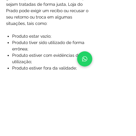
sejam tratadas de forma justa, Loja do
Prado pode exigir um recibo ou recusar o
seu retorno ou troca em algumas
situações, tais como:
Produto estar vazio;
Produto tiver sido utilizado de forma
errônea;
Produto estiver com evidências de
utilização;
Produto estiver fora da validade;
Produtos que não foram comprados
diretamente da Loja do Prado;
Produto sem a caixa, embalagem ou
sacola de proteção;
Produtos que foram desfigurados,
rasgados ou manchados;
Produtos com rótulos ausentes;
Produtos que não foram limpos;
Produtos que foram perdidos ou
danificados a ponto de não serem