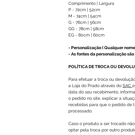
Comprimento | Largura
P - 72cm | 52cm
M - 74cm | 54cm
G - 76cm | 56cm
GG - 78cm | 58cm
EG - 80cm | 60cm
- Personalização ( Qualquer nome
- As fontes da personalização são 
POLÍTICA DE TROCA OU DEVOL
Para efetuar a troca ou devoluçã
a Loja do Prado através do
SAC
e
data do seu recebimento, inform
o pedido no site, explicar a situa
recebidas para que o pedido de t
processado.
Caso o produto a ser trocado não 
optar pela troca por outro produto