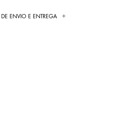
 DE ENVIO E ENTREGA
dutos anunciados pela Loja
ortados e fabricados por
 não produz nenhum tipo de
 comercializa.
odutos não é feita pela Loja
pelo Correios.
treamento será enviado por
p cadastrado no site pelo
0 dias úteis.