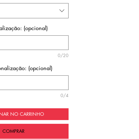
lização: (opcional)
0/20
nalização: (opcional)
0/4
ONAR NO CARRINHO
COMPRAR