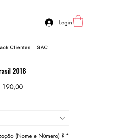
Login
ack Clientes
SAC
rasil 2018
eço
Preço
 190,00
rmal
promocional
ização (Nome e Número) ?
*