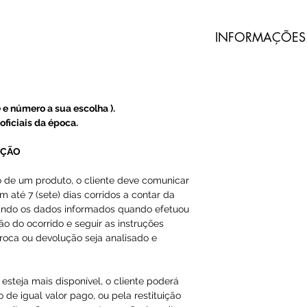
​INFORMAÇÕES
Todos nossos pro
do Prado são imp
terceiros.
 e número a sua escolha ).
A Loja do Prado
oficiais da época.
produto, somente
UÇÃO
A entrega dos pr
o de um produto, o cliente deve comunicar
m até 7 (sete) dias corridos a contar da
do Prado, e sim 
ando os dados informados quando efetuou
ção do ocorrido e seguir as instruções
O código de ras
roca ou devolução seja analisado e
Email ou Whatsap
cliente, em até 1
esteja mais disponível, o cliente poderá
 de igual valor pago, ou pela restituição