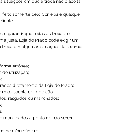
Qualquer tipo da
s situações em que a troca não é aceita:
é de total respon
r feito somente pelo Correios e qualquer
liente.
A Loja do Prado,
responsabilidade
es e garantir que todas as trocas e
ma justa, Loja do Prado pode exigir um
dados inválidos/f
u troca em algumas situações, tais como:
impossibilitando
 forma errônea;
 de utilização;
e;
ados diretamente da Loja do Prado;
em ou sacola de proteção;
dos, rasgados ou manchados;
;
s;
ou danificados a ponto de não serem
 nome e/ou número.