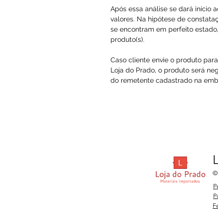
Após essa análise se dará início 
valores. Na hipótese de constataç
se encontram em perfeito estado, 
produto(s).
Caso cliente envie o produto par
Loja do Prado, o produto será ne
do remetente cadastrado na embal
©
P
P
F