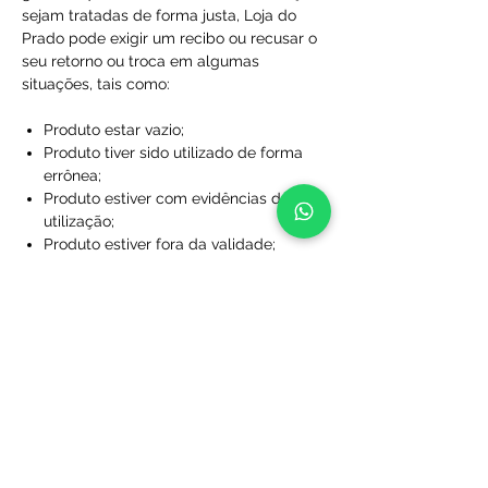
sejam tratadas de forma justa, Loja do
Prado pode exigir um recibo ou recusar o
seu retorno ou troca em algumas
situações, tais como:
Produto estar vazio;
Produto tiver sido utilizado de forma
errônea;
Produto estiver com evidências de
utilização;
Produto estiver fora da validade;
Produtos que não foram comprados
diretamente da Loja do Prado;
Produto sem a caixa, embalagem ou
sacola de proteção;
Produtos que foram desfigurados,
rasgados ou manchados;
Produtos com rótulos ausentes;
Produtos que não foram limpos;
Produtos que foram perdidos ou
danificados a ponto de não serem