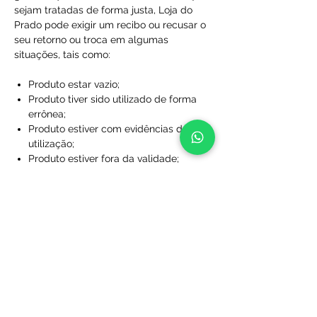
sejam tratadas de forma justa, Loja do
Prado pode exigir um recibo ou recusar o
seu retorno ou troca em algumas
situações, tais como:
Produto estar vazio;
Produto tiver sido utilizado de forma
errônea;
Produto estiver com evidências de
utilização;
Produto estiver fora da validade;
Produtos que não foram comprados
diretamente da Loja do Prado;
Produto sem a caixa, embalagem ou
sacola de proteção;
Produtos que foram desfigurados,
rasgados ou manchados;
Produtos com rótulos ausentes;
Produtos que não foram limpos;
Produtos que foram perdidos ou
danificados a ponto de não serem