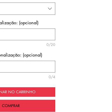
lização: (opcional)
0/20
nalização: (opcional)
0/4
ONAR NO CARRINHO
COMPRAR