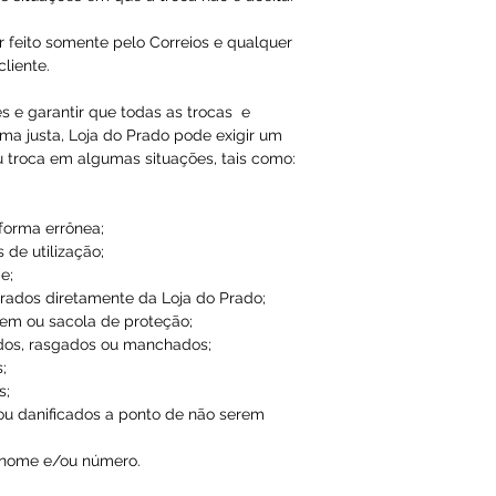
Qualquer tipo da
é de total respon
r feito somente pelo Correios e qualquer
liente.
A Loja do Prado,
es e garantir que todas as trocas e
responsabilidade
ma justa, Loja do Prado pode exigir um
dados inválidos/f
u troca em algumas situações, tais como:
impossibilitando
 forma errônea;
 de utilização;
e;
ados diretamente da Loja do Prado;
em ou sacola de proteção;
dos, rasgados ou manchados;
;
s;
ou danificados a ponto de não serem
 nome e/ou número.