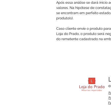
Após essa análise se dará início 
valores. Na hipótese de constataç
se encontram em perfeito estado, 
produto(s).
Caso cliente envie o produto par
Loja do Prado, o produto será ne
do remetente cadastrado na embal
©
P
P
F