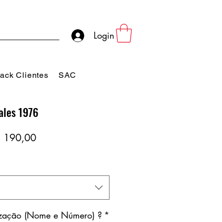
Login
ack Clientes
SAC
ales 1976
eço
Preço
 190,00
rmal
promocional
ização (Nome e Número) ?
*