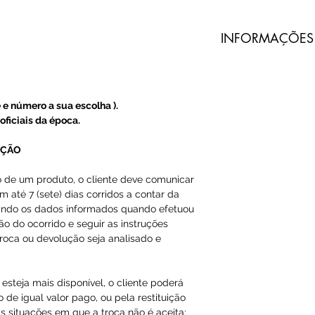
​INFORMAÇÕES
Todos nossos pro
do Prado são imp
terceiros.
 e número a sua escolha ).
oficiais da época.
A Loja do Prado
produto, somente
UÇÃO
o de um produto, o cliente deve comunicar
A entrega dos pr
m até 7 (sete) dias corridos a contar da
do Prado, e sim 
ando os dados informados quando efetuou
ção do ocorrido e seguir as instruções
O código de ras
roca ou devolução seja analisado e
Email ou Whatsap
cliente, em até 1
esteja mais disponível, o cliente poderá
 de igual valor pago, ou pela restituição
s situações em que a troca não é aceita: