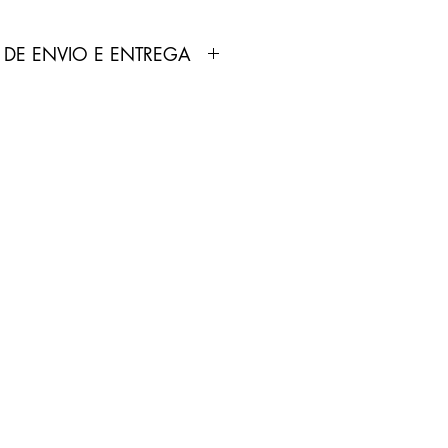
 DE ENVIO E ENTREGA
dutos anunciados pela Loja
ortados e fabricados por
 não produz nenhum tipo de
 comercializa.
odutos não é feita pela Loja
pelo Correios.
treamento será enviado por
p cadastrado no site pelo
0 dias úteis.