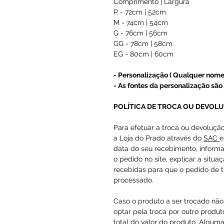
Comprimento | Largura
P - 72cm | 52cm
M - 74cm | 54cm
G - 76cm | 56cm
GG - 78cm | 58cm
EG - 80cm | 60cm
- Personalização ( Qualquer nome
- As fontes da personalização são 
POLÍTICA DE TROCA OU DEVOL
Para efetuar a troca ou devoluçã
a Loja do Prado através do
SAC
e
data do seu recebimento, inform
o pedido no site, explicar a situa
recebidas para que o pedido de t
processado.
Caso o produto a ser trocado não 
optar pela troca por outro produto
total do valor do produto. Alguma