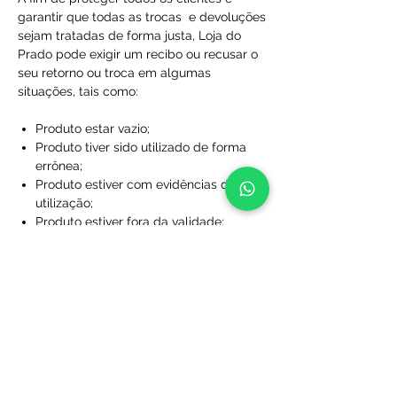
garantir que todas as trocas e devoluções
sejam tratadas de forma justa, Loja do
Prado pode exigir um recibo ou recusar o
seu retorno ou troca em algumas
situações, tais como:
Produto estar vazio;
Produto tiver sido utilizado de forma
errônea;
Produto estiver com evidências de
utilização;
Produto estiver fora da validade;
Produtos que não foram comprados
diretamente da Loja do Prado;
Produto sem a caixa, embalagem ou
sacola de proteção;
Produtos que foram desfigurados,
rasgados ou manchados;
Produtos com rótulos ausentes;
Produtos que não foram limpos;
Produtos que foram perdidos ou