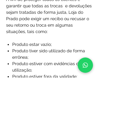
garantir que todas as trocas e devoluções
sejam tratadas de forma justa, Loja do
Prado pode exigir um recibo ou recusar o
seu retorno ou troca em algumas
situações, tais como:
Produto estar vazio;
Produto tiver sido utilizado de forma
errônea;
Produto estiver com evidências de
utilização;
Produto estiver fora da validade;
Produtos que não foram comprados
diretamente da Loja do Prado;
Produto sem a caixa, embalagem ou
sacola de proteção;
Produtos que foram desfigurados,
rasgados ou manchados;
Produtos com rótulos ausentes;
Produtos que não foram limpos;
Produtos que foram perdidos ou