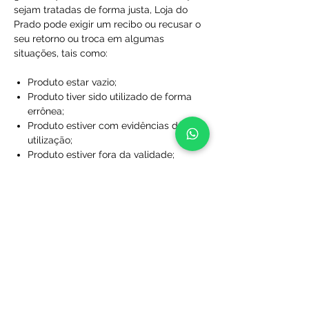
sejam tratadas de forma justa, Loja do
Prado pode exigir um recibo ou recusar o
seu retorno ou troca em algumas
situações, tais como:
Produto estar vazio;
Produto tiver sido utilizado de forma
errônea;
Produto estiver com evidências de
utilização;
Produto estiver fora da validade;
Produtos que não foram comprados
diretamente da Loja do Prado;
Produto sem a caixa, embalagem ou
sacola de proteção;
Produtos que foram desfigurados,
rasgados ou manchados;
Produtos com rótulos ausentes;
Produtos que não foram limpos;
Produtos que foram perdidos ou
danificados a ponto de não serem