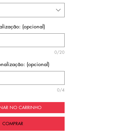
lização: (opcional)
0/20
nalização: (opcional)
0/4
ONAR NO CARRINHO
COMPRAR