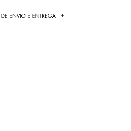
 DE ENVIO E ENTREGA
dutos anunciados pela Loja
ortados e fabricados por
 não produz nenhum tipo de
 comercializa.
odutos não é feita pela Loja
pelo Correios.
treamento será enviado por
p cadastrado no site pelo
0 dias úteis.