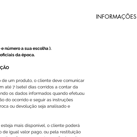
​INFORMAÇÕES
Todos nossos pro
do Prado são imp
terceiros.
 e número a sua escolha ).
A Loja do Prado
oficiais da época.
produto, somente
UÇÃO
A entrega dos pr
o de um produto, o cliente deve comunicar
m até 7 (sete) dias corridos a contar da
do Prado, e sim 
ando os dados informados quando efetuou
ção do ocorrido e seguir as instruções
O código de ras
roca ou devolução seja analisado e
Email ou Whatsap
cliente, em até 1
esteja mais disponível, o cliente poderá
 de igual valor pago, ou pela restituição