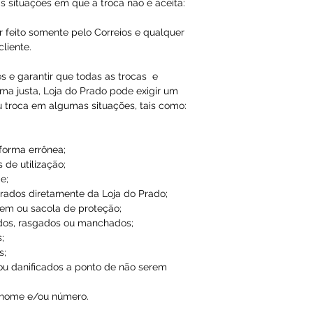
Qualquer tipo da
s situações em que a troca não é aceita:
é de total respon
r feito somente pelo Correios e qualquer
liente.
A Loja do Prado,
responsabilidade
es e garantir que todas as trocas e
ma justa, Loja do Prado pode exigir um
dados inválidos/f
u troca em algumas situações, tais como:
impossibilitando
 forma errônea;
 de utilização;
e;
ados diretamente da Loja do Prado;
em ou sacola de proteção;
dos, rasgados ou manchados;
;
s;
ou danificados a ponto de não serem
 nome e/ou número.