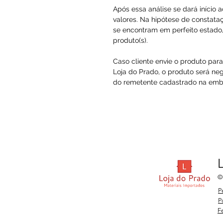
Após essa análise se dará início 
valores. Na hipótese de constataç
se encontram em perfeito estado, 
produto(s).
Caso cliente envie o produto par
Loja do Prado, o produto será ne
do remetente cadastrado na embal
©
P
P
F