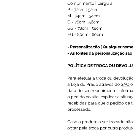
Comprimento | Largura
P - 72cm | 52cm
M - 74cm | 54cm
G - 76cm | 56cm
GG - 78cm | 58cm
EG - 80cm | 60cm
- Personalização ( Qualquer nome
- As fontes da personalização são 
POLÍTICA DE TROCA OU DEVOL
Para efetuar a troca ou devoluçã
a Loja do Prado através do
SAC
e
data do seu recebimento, inform
o pedido no site, explicar a situa
recebidas para que o pedido de t
processado.
Caso o produto a ser trocado não 
optar pela troca por outro produto