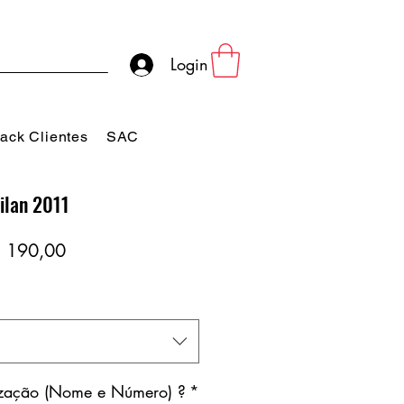
Login
ack Clientes
SAC
ilan 2011
eço
Preço
 190,00
rmal
promocional
ização (Nome e Número) ?
*