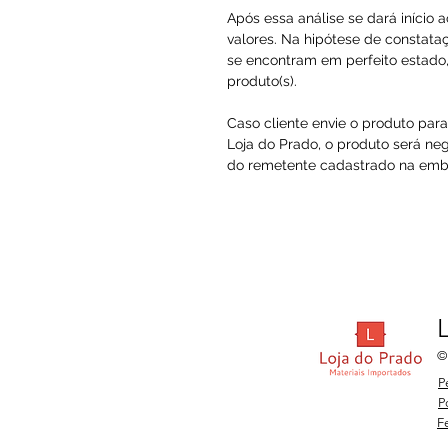
Após essa análise se dará início 
valores. Na hipótese de constataç
se encontram em perfeito estado, 
produto(s).
Caso cliente envie o produto par
Loja do Prado, o produto será ne
do remetente cadastrado na embal
©
P
P
F