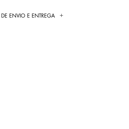
 DE ENVIO E ENTREGA
dutos anunciados pela Loja
ortados e fabricados por
 não produz nenhum tipo de
 comercializa.
odutos não é feita pela Loja
pelo Correios.
treamento será enviado por
p cadastrado no site pelo
0 dias úteis.