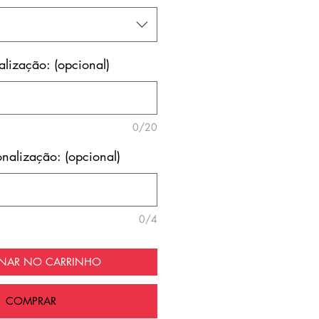
lização: (opcional)
0/20
nalização: (opcional)
0/4
ONAR NO CARRINHO
COMPRAR