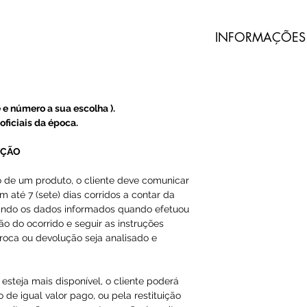
​INFORMAÇÕES
Todos nossos pro
do Prado são imp
terceiros.
 e número a sua escolha ).
A Loja do Prado
oficiais da época.
produto, somente
UÇÃO
A entrega dos pr
o de um produto, o cliente deve comunicar
m até 7 (sete) dias corridos a contar da
do Prado, e sim 
ando os dados informados quando efetuou
ção do ocorrido e seguir as instruções
O código de ras
roca ou devolução seja analisado e
Email ou Whatsap
cliente, em até 1
esteja mais disponível, o cliente poderá
 de igual valor pago, ou pela restituição