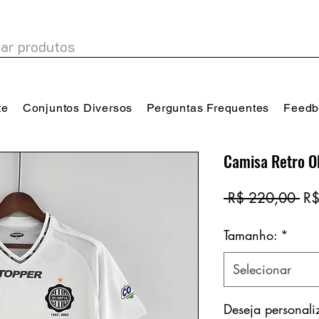
te
Conjuntos Diversos
Perguntas Frequentes
Feedb
Camisa Retro O
Pr
 R$ 220,00 
R$
no
Tamanho:
*
Selecionar
Deseja personal