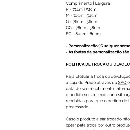
Comprimento | Largura
P - 72cm | 52cm
M - 74cm | 54cm
G - 76cm | 56cm
GG - 78cm | 58cm
EG - 80cm | 60cm
- Personalização ( Qualquer nome
- As fontes da personalização são 
POLÍTICA DE TROCA OU DEVOL
Para efetuar a troca ou devoluçã
a Loja do Prado através do
SAC
e
data do seu recebimento, inform
o pedido no site, explicar a situa
recebidas para que o pedido de t
processado.
Caso o produto a ser trocado não 
optar pela troca por outro produto