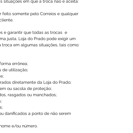
Qualquer tipo da
s situações em que a troca não é aceita:
é de total respon
r feito somente pelo Correios e qualquer
liente.
A Loja do Prado,
responsabilidade
es e garantir que todas as trocas e
ma justa, Loja do Prado pode exigir um
dados inválidos/f
u troca em algumas situações, tais como:
impossibilitando
 forma errônea;
 de utilização;
e;
ados diretamente da Loja do Prado;
em ou sacola de proteção;
dos, rasgados ou manchados;
;
s;
ou danificados a ponto de não serem
 nome e/ou número.