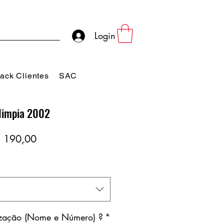
Login
ack Clientes
SAC
limpia 2002
eço
Preço
 190,00
rmal
promocional
ização (Nome e Número) ?
*