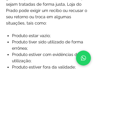
sejam tratadas de forma justa, Loja do
Prado pode exigir um recibo ou recusar o
seu retorno ou troca em algumas
situações, tais como:
Produto estar vazio;
Produto tiver sido utilizado de forma
errônea;
Produto estiver com evidências de
utilização;
Produto estiver fora da validade;
Produtos que não foram comprados
diretamente da Loja do Prado;
Produto sem a caixa, embalagem ou
sacola de proteção;
Produtos que foram desfigurados,
rasgados ou manchados;
Produtos com rótulos ausentes;
Produtos que não foram limpos;
Produtos que foram perdidos ou
danificados a ponto de não serem