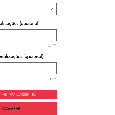
lização: (opcional)
0/20
nalização: (opcional)
0/4
ONAR NO CARRINHO
COMPRAR