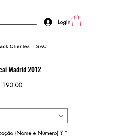
Login
ack Clientes
SAC
eal Madrid 2012
eço
Preço
 190,00
rmal
promocional
ização (Nome e Número) ?
*