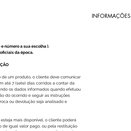
​INFORMAÇÕES
Todos nossos pro
do Prado são imp
terceiros.
 e número a sua escolha ).
A Loja do Prado
oficiais da época.
produto, somente
UÇÃO
A entrega dos pr
o de um produto, o cliente deve comunicar
m até 7 (sete) dias corridos a contar da
do Prado, e sim 
ando os dados informados quando efetuou
ção do ocorrido e seguir as instruções
O código de ras
roca ou devolução seja analisado e
Email ou Whatsap
cliente, em até 1
esteja mais disponível, o cliente poderá
 de igual valor pago, ou pela restituição