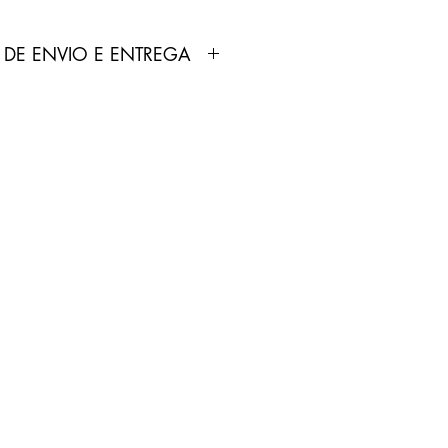
 DE ENVIO E ENTREGA
dutos anunciados pela Loja
ortados e fabricados por
 não produz nenhum tipo de
 comercializa.
odutos não é feita pela Loja
pelo Correios.
treamento será enviado por
p cadastrado no site pelo
0 dias úteis.