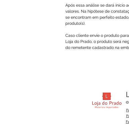
Após essa análise se dará início 
valores. Na hipótese de constataç
se encontram em perfeito estado, 
produto(s).
Caso cliente envie o produto par
Loja do Prado, o produto será ne
do remetente cadastrado na embal
©
P
P
F