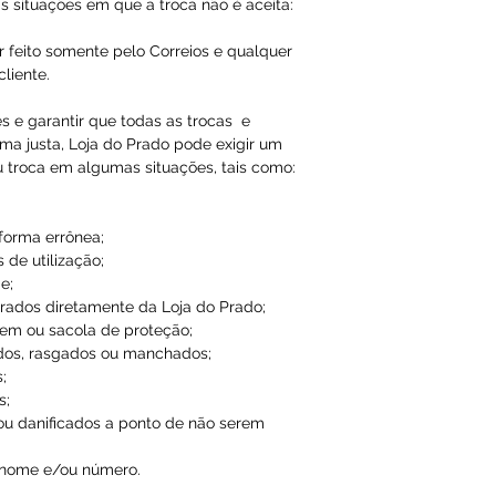
Qualquer tipo da
s situações em que a troca não é aceita:
é de total respon
r feito somente pelo Correios e qualquer
liente.
A Loja do Prado,
responsabilidade
es e garantir que todas as trocas e
ma justa, Loja do Prado pode exigir um
dados inválidos/f
u troca em algumas situações, tais como:
impossibilitando
 forma errônea;
 de utilização;
e;
ados diretamente da Loja do Prado;
em ou sacola de proteção;
dos, rasgados ou manchados;
;
s;
ou danificados a ponto de não serem
 nome e/ou número.