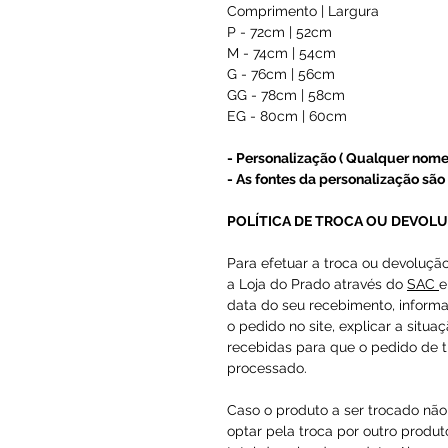
Comprimento | Largura
P - 72cm | 52cm
M - 74cm | 54cm
G - 76cm | 56cm
GG - 78cm | 58cm
EG - 80cm | 60cm
- Personalização ( Qualquer nome
- As fontes da personalização são 
POLÍTICA DE TROCA OU DEVOL
Para efetuar a troca ou devoluçã
a Loja do Prado através do
SAC
e
data do seu recebimento, inform
o pedido no site, explicar a situa
recebidas para que o pedido de t
processado.
Caso o produto a ser trocado não 
optar pela troca por outro produto